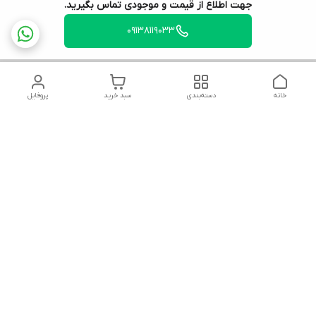
جهت اطلاع از قیمت و موجودی تماس بگیرید.
09138119033
خانه
دسته‌بندی
سبد خرید
پروفایل
دسترسی سریع
تماس با ما
شکایات
درباره ما
قوانین و مقررات
سیاست حریم خصوصی