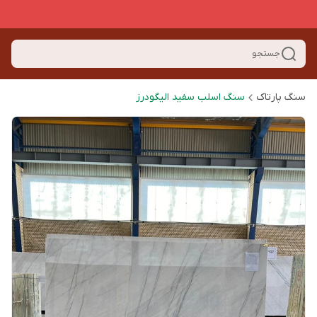
جستجو
سنگ پارتاک
سنگ اسلب سفید الیگودرز